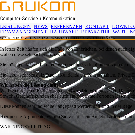
LEISTUNGEN
NEWS
REFERENZEN
KONTAKT
DOWNLO
EDV-MANAGEMENT
HARDWARE
REPARATUR
WARTUN
WARTUNGS- UND DATENSICHERUNGSVERTRÄGE
In letzer Zeit häufen sich die Fälle von Einbrüchen, bei denen auch di
wollen diese sehr sicher aufbewahren?
Sie möchten dauerhaft betreut werden ohne sich kümmern zu müssen?
Sie haben sehr sensible Daten (Kundendaten, Patientenakten, Private Do
Wir haben die Lösung dafür!
Wir bieten unseren Kunden eigens entwicklete Wartungs- und Datensic
Sowohl Geschäftskunden aber auch einige private Personen lassen sich
Diese können sehr individuell angepasst werden und sind in der Regel g
Hier unsere Argumente, warum Sie von uns ein Angebot anfordern und s
WARTUNGSVERTRAG